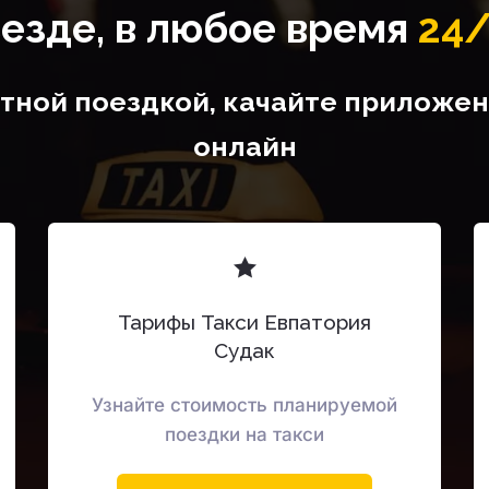
езде, в любое время
24
ной поездкой, качайте приложени
онлайн
Тарифы Такси Евпатория
Судак
Узнайте стоимость планируемой
поездки на такси