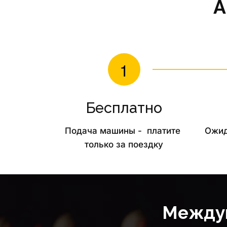
А
Бесплатно
Подача машины -  платите 
Ожид
только за поездку
Междуг