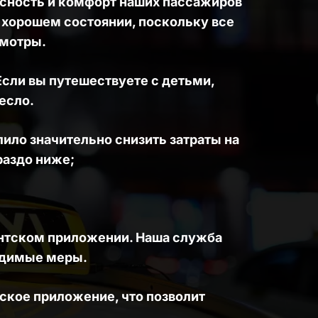
сность и комфорт наших пассажиров 
 хорошем состоянии, поскольку все 
мотры. 
сли вы путешествуете с детьми, 
есло.
ло значительно снизить затраты на 
раздо ниже; 
нтском приложении. Наша служба 
одимые меры.
ское приложение, что позволит 