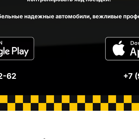
бельные надежные автомобили, вежливые проф
2-62
+7 