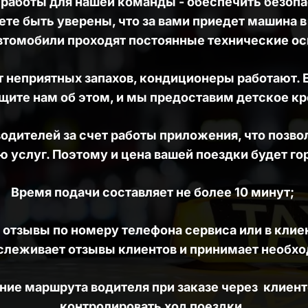
работы для нашей команды - обеспечить безопа
ете быть уверены, что за вами приедет машина в
втомобили проходят постоянные технические ос
 неприятных запахов, кондиционеры работают. Е
щите нам об этом, и мы предоставим детское кр
ителей за счет работы приложения, что позволи
 услуг. Поэтому и цена вашей поездки будет го
Время подачи составляет не более 10 минут; 
отзывы по номеру телефона сервиса или в клие
тслеживает отзывы клиентов и принимает необх
ие маршрута водителя при заказе через  клиент
контролировать ход поездки. 