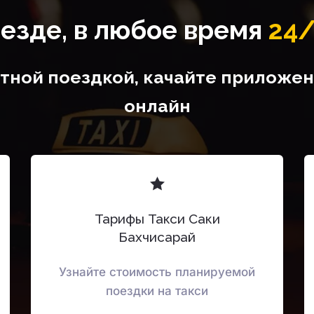
езде, в любое время
24
ной поездкой, качайте приложени
онлайн
Тарифы Такси Саки
Бахчисарай
Узнайте стоимость планируемой
поездки на такси