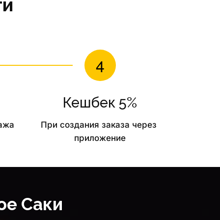
ги
Кешбек 5%
ажа 
При создания заказа через 
приложение
ое Саки