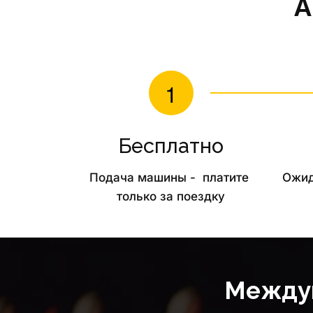
А
Бесплатно
Подача машины -  платите 
Ожид
только за поездку
Междуг