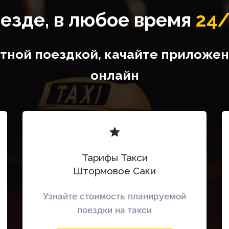
езде, в любое время
24
ной поездкой, качайте приложени
онлайн
Тарифы Такси
Штормовое Саки
Узнайте стоимость планируемой
поездки на такси